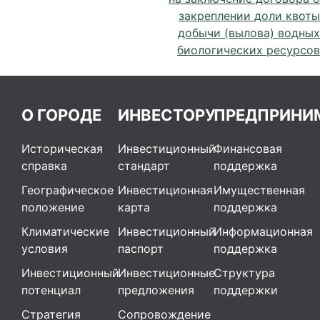
закреплении доли квоты
добычи (вылова) водных
биологических ресурсов
О ГОРОДЕ
ИНВЕСТОРУ
ПРЕДПРИНИ
Историческая
Инвестиционный
Финансовая
справка
стандарт
поддержка
Географическое
Инвестиционная
Имущественная
положение
карта
поддержка
Климатические
Инвестиционный
Информационная
условия
паспорт
поддержка
Инвестиционный
Инвестиционные
Структура
потенциал
предложения
поддержки
Стратегия
Сопровождение