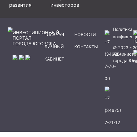
развития
инвесторов
Политика
ИНВЕСТИЦИОННЫЙ
ГЛАВНАЯ
НОВОСТИ
конфиденц
ПОРТАЛ
+7
I
ГОРОДА ЮГОРСКА
ЛИЧНЫЙ
КОНТАКТЫ
© 2023 - 2
(34675)
Администр
КАБИНЕТ
города Юг
A
7-70-
00
+7
(34675)
7-71-12