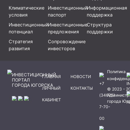
Климатические
Инвестиционный
Информационная
условия
паспорт
поддержка
Инвестиционный
Инвестиционные
Структура
потенциал
предложения
поддержки
Стратегия
Сопровождение
развития
инвесторов
Политика
ИНВЕСТИЦИОННЫЙ
ГЛАВНАЯ
НОВОСТИ
конфиденц
ПОРТАЛ
+7
I
ГОРОДА ЮГОРСКА
ЛИЧНЫЙ
КОНТАКТЫ
© 2023 - 2
(34675)
Администр
КАБИНЕТ
города Юг
A
7-70-
00