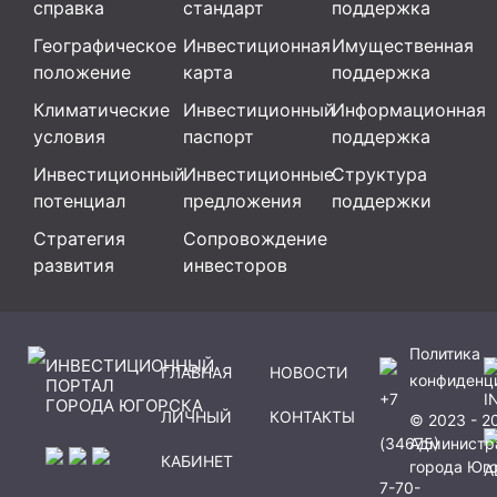
справка
стандарт
поддержка
Географическое
Инвестиционная
Имущественная
положение
карта
поддержка
Климатические
Инвестиционный
Информационная
условия
паспорт
поддержка
Инвестиционный
Инвестиционные
Структура
потенциал
предложения
поддержки
Стратегия
Сопровождение
развития
инвесторов
Политика
ИНВЕСТИЦИОННЫЙ
ГЛАВНАЯ
НОВОСТИ
конфиденц
ПОРТАЛ
+7
I
ГОРОДА ЮГОРСКА
ЛИЧНЫЙ
КОНТАКТЫ
© 2023 - 2
(34675)
Администр
КАБИНЕТ
города Юг
A
7-70-